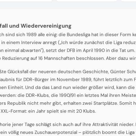
fall und Wiedervereinigung
h sind sich 1989 alle einig: die Bundesliga hat in dieser Form k
in einem Interview anregt („Ich würde zunächst die Liga reduz
n einmal abwarten"), setzt der DFB im April 1990 in die Tat u
e Reduzierung auf 16 Mannschaften beschlossen. Aber dazu wi
ßte Glücksfall der neueren deutschen Geschichte, Günter Scha
laubnis für DDR-Bürger im November 1989, führt letztlich zum F
en Einheit. Und da das Land nun wieder größer wird, kann die
 werden: die DDR-Klubs, die 1990/91 ein letztes Mal ihren Meist
rs Republik nicht mehr gibt, erhalten zwei Startplätze. Somit h
 XXL-Format: ein Jahr spielt sie mit 20 Klubs.
horie jener Tage schlägt sich auch auf ihre Attraktivität nieder
, ein völlig neues Zuschauerpotenzial – plötzlich boomt die Liga