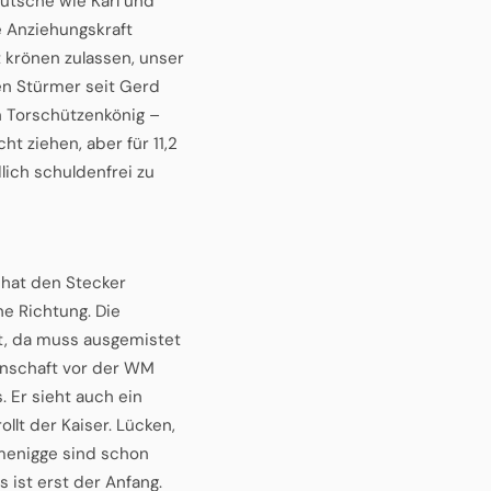
eutsche wie Karl und
 Anziehungskraft
t krönen zulassen, unser
en Stürmer seit Gerd
in Torschützenkönig –
t ziehen, aber für 11,2
lich schuldenfrei zu
 hat den Stecker
he Richtung. Die
ott, da muss ausgemistet
nnschaft vor der WM
. Er sieht auch ein
llt der Kaiser. Lücken,
menigge sind schon
 ist erst der Anfang.