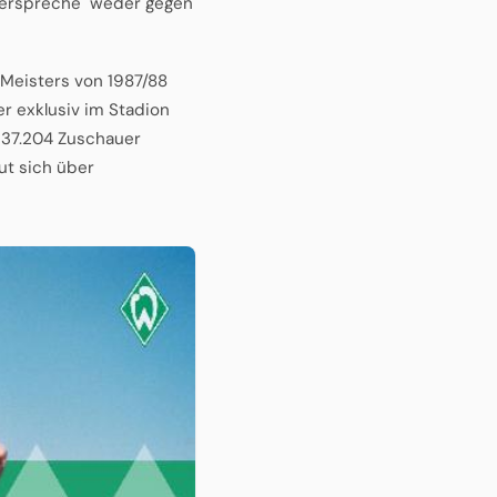
derspreche "weder gegen
 Meisters von 1987/88
er exklusiv im Stadion
l. 37.204 Zuschauer
ut sich über