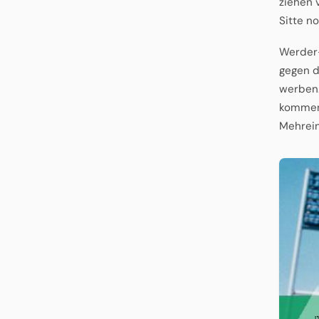
ziehen 
Sitte no
Werder-
gegen d
werben. 
kommen 
Mehrei