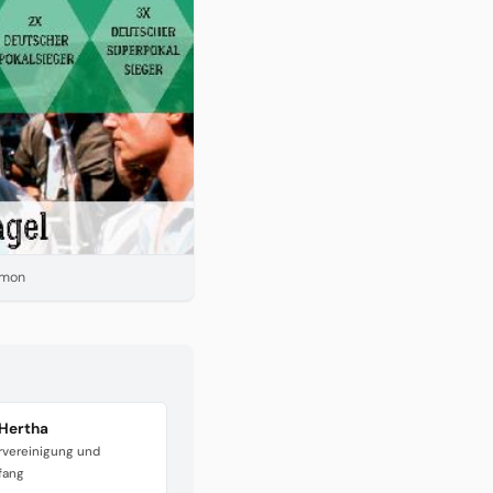
imon
 Hertha
vereinigung und
fang