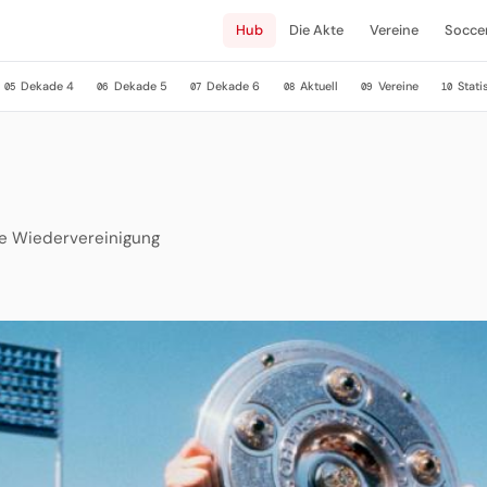
Hub
Die Akte
Vereine
Socce
Dekade 4
Dekade 5
Dekade 6
Aktuell
Vereine
Stati
05
06
07
08
09
10
ie Wiedervereinigung