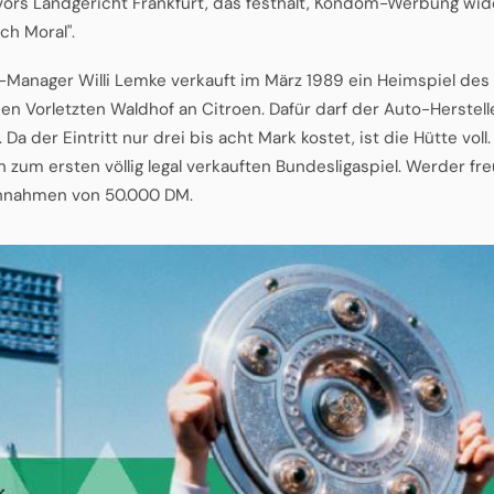
vors Landgericht Frankfurt, das festhält, Kondom-Werbung wi
ch Moral".
Manager Willi Lemke verkauft im März 1989 ein Heimspiel des
en Vorletzten Waldhof an Citroen. Dafür darf der Auto-Herstell
Da der Eintritt nur drei bis acht Mark kostet, ist die Hütte vol
zum ersten völlig legal verkauften Bundesligaspiel. Werder fre
nnahmen von 50.000 DM.