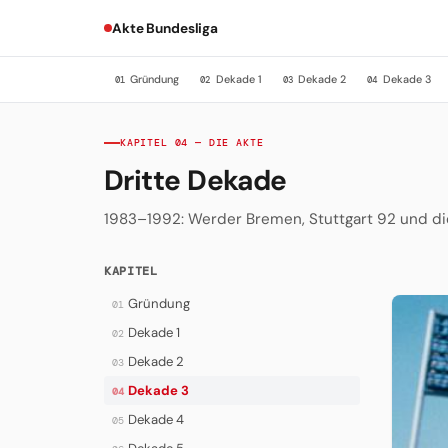
Akte Bundesliga
Gründung
Dekade 1
Dekade 2
Dekade 3
01
02
03
04
KAPITEL 04 — DIE AKTE
Dritte Dekade
1983–1992: Werder Bremen, Stuttgart 92 und d
KAPITEL
Gründung
01
Dekade 1
02
Dekade 2
03
Dekade 3
04
Dekade 4
05