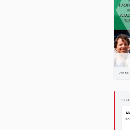
VfB St
PROT
Ak
Kö