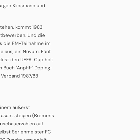
 Jürgen Klinsmann und
 stehen, kommt 1983
ettbewerben. Und die
es die EM-Teilnahme im
de aus, ein Novum. Fünf
ndest den UEFA-Cup holt
m Buch "Anpfiff" Doping-
r Verband 1987/88
einem äußerst
rasant steigen (Bremens
 Zuschauerzahlen auf
selbst Serienmeister FC
000 Zuschauern spielt,