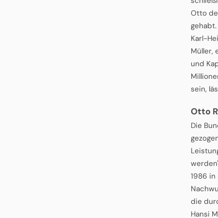
schließ
Otto de
gehabt.
Karl-He
Müller, 
und Kap
Million
sein, l
Otto 
Die Bun
gezogen,
Leistun
werden"
1986 in
Nachwuc
die dur
Hansi M