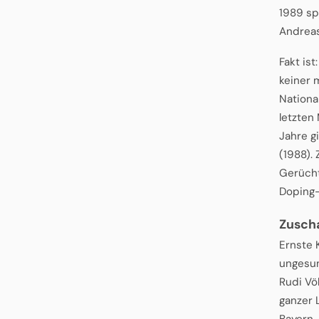
1989 sp
Andreas
Fakt is
keiner 
Nationa
letzten
Jahre g
(1988).
Gerücht
Doping-
Zusch
Ernste 
ungesun
Rudi Vö
ganzer 
Bayern,