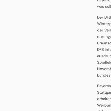
was sol
Der DFB
Winterp
der Ver
durchge
Braunsc
DFB int
ausdrüc
Spielfe
Novembe
Bundesl
Bayerns
Stuttgar
erhalte
Werbung