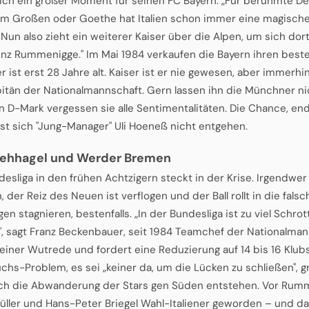
lich ein großer Moment für seinen FC Bayern: „Für berühmte D
m Großen oder Goethe hat Italien schon immer eine magische
 Nun also zieht ein weiterer Kaiser über die Alpen, um sich dor
inz Rummenigge." Im Mai 1984 verkaufen die Bayern ihren best
er ist erst 28 Jahre alt. Kaiser ist er nie gewesen, aber immerh
itän der Nationalmannschaft. Gern lassen ihn die Münchner nich
en D-Mark vergessen sie alle Sentimentalitäten. Die Chance, end
ässt sich "Jung-Manager" Uli Hoeneß nicht entgehen.
Rehhagel und Werder Bremen
desliga in den frühen Achtzigern steckt in der Krise. Irgendwer
 der Reiz des Neuen ist verflogen und der Ball rollt in die falsc
gen stagnieren, bestenfalls. „In der Bundesliga ist zu viel Schr
, sagt Franz Beckenbauer, seit 1984 Teamchef der Nationalma
 einer Wutrede und fordert eine Reduzierung auf 14 bis 16 Klubs
hs-Problem, es sei „keiner da, um die Lücken zu schließen", gro
ch die Abwanderung der Stars gen Süden entstehen. Vor Rum
üller und Hans-Peter Briegel Wahl-Italiener geworden – und das