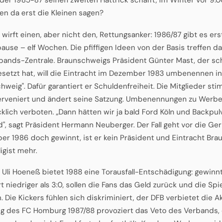
len da erst die Kleinen sagen?
 wirft einen, aber nicht den, Rettungsanker: 1986/87 gibt es ers
ause – elf Wochen. Die pfiffigen Ideen von der Basis treffen d
bands-Zentrale. Braunschweigs Präsident Günter Mast, der sc
setzt hat, will die Eintracht im Dezember 1983 umbenennen in
hweig". Dafür garantiert er Schuldenfreiheit. Die Mitglieder st
erveniert und ändert seine Satzung. Umbenennungen zu Werb
klich verboten. „Dann hätten wir ja bald Ford Köln und Backpul
ld", sagt Präsident Hermann Neuberger. Der Fall geht vor die Ger
r 1986 doch gewinnt, ist er kein Präsident und Eintracht Bra
igist mehr.
 Uli Hoeneß bietet 1988 eine Torausfall-Entschädigung: gewinn
t niedriger als 3:0, sollen die Fans das Geld zurück und die Spi
n. Die Kickers fühlen sich diskriminiert, der DFB verbietet die
 des FC Homburg 1987/88 provoziert das Veto des Verbands, 