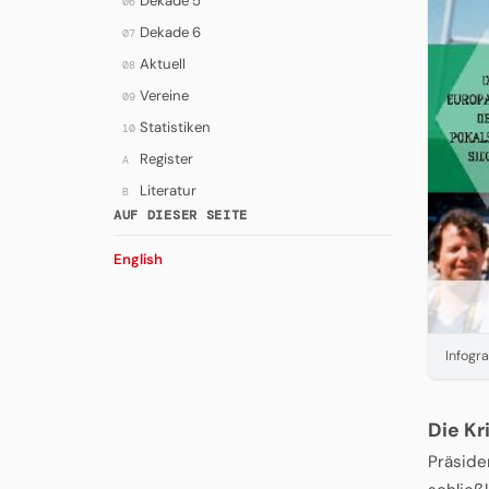
Dekade 5
06
Dekade 6
07
Aktuell
08
Vereine
09
Statistiken
10
Register
A
Literatur
B
AUF DIESER SEITE
English
Infogra
Die Kr
Präsiden