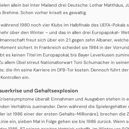
ielen allein bei Inter Mailand drei Deutsche: Lothar Matthäus,
 Brehme. Schon vorher kriselt es gewaltig.
t: während 1980 noch vier Klubs im Halbfinale des UEFA-Pokals
mehr über den Winter – und das in allen drei Europapokal- W
lmannschaft freut sich über ein 2:1 gegen zehn Albaner, welch
 Moment sichert. In Frankreich scheidet sie 1984 in der Vorrun
ibt es keinen Titel im Europapokal, bis Bayer Leverkusen zumi
 Zu allem Übel streut Nationaltorwart Toni Schumacher in seine
e, die ihn seine Karriere im DFB-Tor kosten. Dennoch führt de
Kontrollen ein.
auerkrise und Gehaltsexplosion
Krisensymptome überall: Einnahmen und Ausgaben stehen in 
den Verhältnis zueinander. Denn während die Spielergehälter 
ller ist 1986 einer der ersten Gehalts-Millionäre), brechen die
Linie ein, sieben Mal in Folge gehen sie bis 1986 zurück. Wenn 
 der 1985-87 seinen zweiten Hattrick schafft, im Winter vor 9.