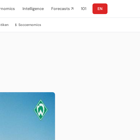
rnomics
Intelligence
Forecasts ↗
101
EN
stiken
Soccernomics
$