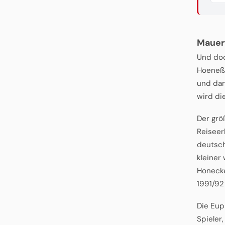
Mauer
Und doc
Hoeneß 
und dan
wird di
Der grö
Reiseer
deutsch
kleiner
Honecke
1991/92
Die Eup
Spieler